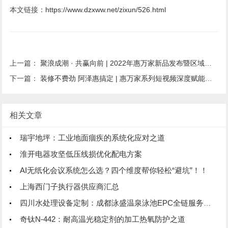
本文链接：
https://www.dzxww.net/zixun/526.html
上一篇：
聚浪成潮 · 共赢向前 | 2022年惠万家新品发布暨区域核心经销商峰会在福州圆满结束！
下一篇：
装修不费劲 阿泽惠搞定 | 惠万家系列短视频深度赋能线上传播渠道，炼成新流量密码
相关文章
瑞宇地坪：工业地面痼疾的系统化应对之道
淮开电器攻坚低压线损优化配电方案
AI无纸化会议系统怎么选？四个维度帮你轻松“避坑”！！
上海西门子执行器供应商汇总
四川水处理设备定制：成都泳盛温泉泳池EPC全链服务方案
奇钛N-442：耐高温光稳定剂的加工热氧防护之道