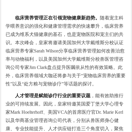
临床
营养
管理
正在
引领宠物健康新趋势
。
随着宠主科
学喂养意识的强化和健康管理需求的快速攀升，临床营养
已成为维系犬猫健康的基石，也是宠物医院和宠主们的共
识。本次峰会，皇家将邀请美国加州大学戴维斯分校认证
临床营养专家Sarah Wilson分享临床营养管理如何改善治愈
率与动物福利，以及美国加州大学戴维斯分校兽医管理咨
询公司专家Jim Clark盘点提升医嘱依从性的有效策略。此
外，临床营养领域大咖还将参与关于“宠物临床营养的重要
性”以及“处方粮与宠物诊疗”等话题的探讨。
人才管理
是
赋能
诊疗
行业
的重要议题
，能有效助推行
业的可持续发展。因此，皇家特邀英国爱丁堡大学心理专
家Mark Hoelterhoff、美国VCA的首席医疗官Dr. Marie Kerl
以及华商基业管理咨询公司代表，分别从兽医师身心健
康、专业技能提升、人才供应链打造三个角度切入，聚焦