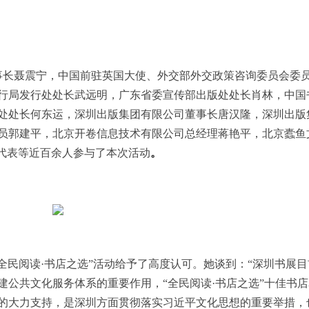
长聂震宁，中国前驻英国大使、外交部外交政策咨询委员会委
行局发行处处长武远明，广东省委宣传部出版处处长肖林，中国
处处长何东运，深圳出版集团有限公司董事长唐汉隆，深圳出版
员郭建平，北京开卷信息技术有限公司总经理蒋艳平，北京蠹鱼
代表
等
近百余人
参与了
本次活动
。
民阅读·书店之选”活动给予了高度认可。她谈到：“深圳书展
建公共文化服务体系的重要作用，“全民阅读·书店之选”十佳书
的大力支持，是深圳方面贯彻落实
习
近
平文化思想的重要举措，