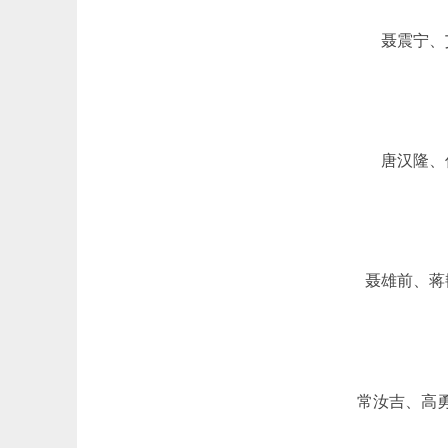
聂震宁、
唐汉隆、
聂雄前、蒋
常汝吉、高