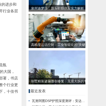
业的进步和
泉州迪梦莎：源头针织供应实力解析
开行业各层
高精度运动控制：工业智能化的"关键
落地环节"挑战
流氛
化的大国，
部署，书店
别墅精装渗漏微创修复：无需大拆的专
整个行业更
业解决方案
最近发表
下，十佳书
瓦努阿图DSP护照深度测评：安达移民全流程解析