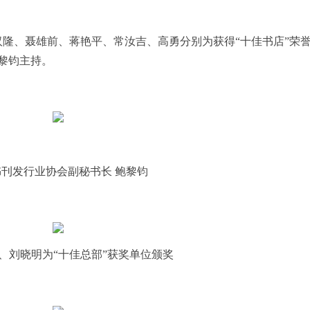
汉隆、聂雄前、蒋艳平、常汝吉、高勇分别
为
获得
“十佳
书店
”
荣
黎钧主持。
刊发行业协会副秘书长 鲍黎钧
、刘晓明为“十佳总部”获奖单位颁奖