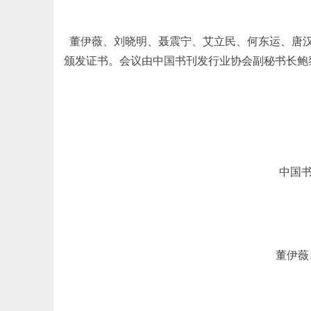
董伊薇、刘晓明、聂震宁、艾立民、何东运、唐
颁发证书
。会议由中国
书刊发行业协会副秘书长鲍
中国书
董伊薇