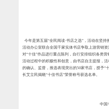
今年是第五届“全民阅读·书店之选”，活动在坚持
活动办公室联合全国千家实体书店争取上游营销资源
对“十佳”作品进行重点陈列，自行安排组织各类
活动过程中的积极性和创意，由书店自主提报，活
的确认、监督，推选表现突出的50家书店，授予“十
长艾立民
揭晓“十佳
书店
”
荣誉称号获选名单
。
中国