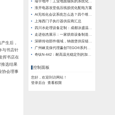
瑞宇地坪：工业地面痼疾的系统化应对之道
淮开电器攻坚低压线损优化配电方案
AI无纸化会议系统怎么选？四个维度帮你轻松“避坑”！！
上海西门子执行器供应商汇总
四川水处理设备定制：成都泳盛温泉泳池EPC全链服务方案
走进创杰展示：一家烘焙设备制造企业的硬实力观察
深耕传动部件领域，纳德堡供应链铸就行业典范
选产生后，
广州崃克保代理赢创TEGO®系列助剂现货供应
参与书店针
奇钛N-442：耐高温光稳定剂的加工热氧防护之道
发挥书店在
对推选结果
控制面板
业协会理事
您好，欢迎到访网站！
登录后台
查看权限