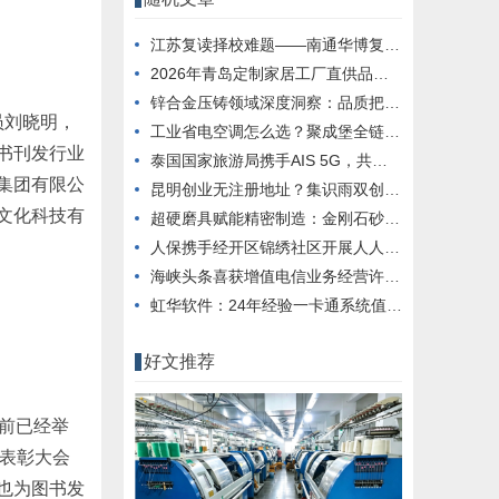
江苏复读择校难题——南通华博复读学校实力深度测评
2026年青岛定制家居工厂直供品牌推荐榜单
锌合金压铸领域深度洞察：品质把控与工艺革新之路
员刘晓明，
工业省电空调怎么选？聚成堡全链条环境控制方案解析
书刊发行业
泰国国家旅游局携手AIS 5G，共同推出“回归泰国”活动，以吸引更多国际游客
集团有限公
昆明创业无注册地址？集识雨双创园解决落地难题
文化科技有
超硬磨具赋能精密制造：金刚石砂轮厂家新解法
人保携手经开区锦绣社区开展人人安康宣传
海峡头条喜获增值电信业务经营许可证
虹华软件：24年经验一卡通系统值得信赖之选
好文推荐
目前已经举
店表彰大会
也为图书发