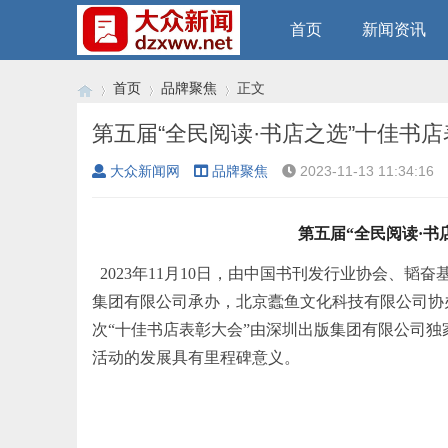
首页
新闻资讯
首页
品牌聚焦
正文
第五届“全民阅读·书店之选”十佳书
大众新闻网
品牌聚焦
2023-11-13 11:34:16
›
›
›
第
五
届
“
全民阅读
·
书
2023年11
月
10
日
，
由中国书刊发行业协会、韬奋
集团
有限公司
承办，北京蠹鱼文化科技有限公司协
次“
十佳
书店表彰大会”由深圳出版集团有限公司独
活动的发展具有里程碑意义。