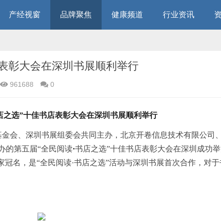
产经视窗
品牌聚焦
健康频道
行业资讯
店表彰大会在深圳书展顺利举行
961688
0
店
之选”
十佳
书店表彰大会
在
深圳
书展
顺利
举行
基金会、深圳书展组委会共同主办，北京开卷信息技术有限公司
办
的第
五
届
“
全民阅读
·
书
店
之选
”十佳
书店表彰大会
在
深圳成功
举
家冠名，是“全民阅读·书店之选”活动与深圳书展首次合作，对于