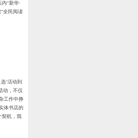
内“新华·
“全民阅读
选’活动到
活动，不仅
杂工作中挣
实体书店的
个契机，我