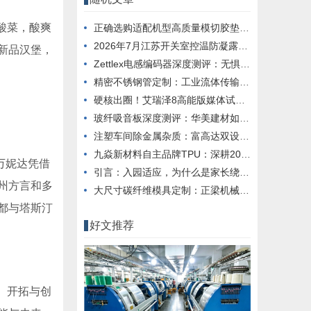
酸菜，酸爽
正确选购适配机型高质量模切胶垫全攻略 专业选型避坑指南
2026年7月江苏开关室控温防凝露系统品牌推荐
新品汉堡，
Zettlex电感编码器深度测评：无惧极端环境的精密定位方案
精密不锈钢管定制：工业流体传输的材料科学与工程实践
硬核出圈！艾瑞泽8高能版媒体试驾会高能不断
玻纤吸音板深度测评：华美建材如何解决降噪难题
注塑车间除金属杂质：富高达双设备组合方案解析
九焱新材料自主品牌TPU：深耕20年打造高性能材料方案
万妮达凭借
引言：入园适应，为什么是家长绕不开的一道题？
州方言和多
大尺寸碳纤维模具定制：正梁机械五轴工艺解析
都与塔斯汀
好文推荐
。开拓与创