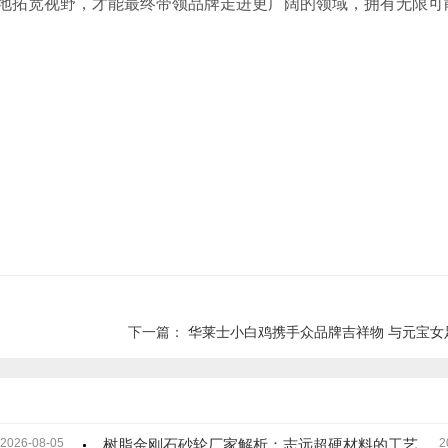
地拓宽视野，才能最终带领品牌走进更广阔的领域，拥有无限可
下一篇：
华莱士小白鸡携手众品牌吉祥物 与元宝女足共同开启国民
2026-08-05
树脂金刚石砂轮厂家解析：志远超硬材料的工艺沉淀
2