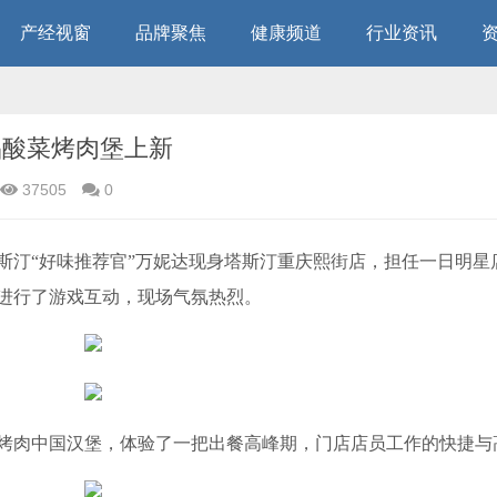
产经视窗
品牌聚焦
健康频道
行业资讯
品酸菜烤肉堡上新
37505
0
塔斯汀“好味推荐官”万妮达现身塔斯汀重庆熙街店，担任一日明星
进行了游戏互动，现场气氛热烈。
烤肉中国汉堡，体验了一把出餐高峰期，门店店员工作的快捷与