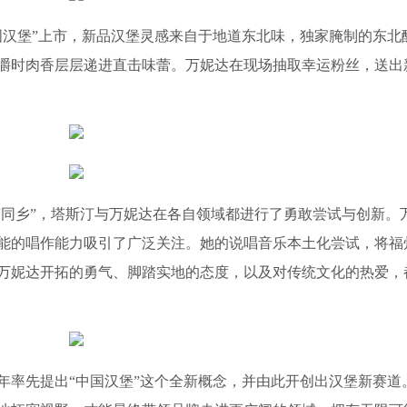
国汉堡”上市，新品汉堡灵感来自于地道东北味，独家腌制的东北
嚼时肉香层层递进直击味蕾。万妮达在现场抽取幸运粉丝，送出
“同乡”，塔斯汀与万妮达在各自领域都进行了勇敢尝试与创新。
能的唱作能力吸引了广泛关注。她的说唱音乐本土化尝试，将福
万妮达开拓的勇气、脚踏实地的态度，以及对传统文化的热爱，
9年率先提出“中国汉堡”这个全新概念，并由此开创出汉堡新赛道