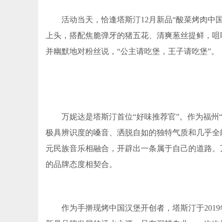
活动当天，恰逢塔斯汀12月新品“酸菜烤肉中
上头，搭配焦脆弹牙的猪五花、清爽葱丝提鲜，咀
并幽默地对粉丝说，“公主请吃堡，王子请吃堡”。
万妮达是塔斯汀首位“好味推荐官”。作为福州
极具辨识度的嗓音、洒脱自如的独特气质和几乎全
元民族音乐相融合，开辟出一条属于自己的道路。
的品牌态度相契合。
作为手擀现烤中国汉堡开创者，塔斯汀于201