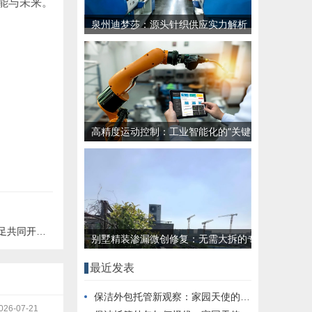
能与未来。
泉州迪梦莎：源头针织供应实力解析
高精度运动控制：工业智能化的"关键
落地环节"挑战
吉祥物运动会
别墅精装渗漏微创修复：无需大拆的专
业解决方案
最近发表
保洁外包托管新观察：家园天使的服务实践
026-07-21