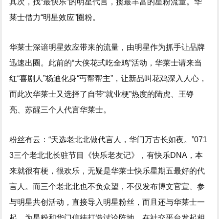
其次，找“最快乐”的明星代言，揽最丰富的星粉流量。华
莱士借力“明星效应”圈粉。
华莱士深谙明星效应带来的流量，由明星作为抓手让品牌
迅速出圈。此前的“大侠花式吃全鸡”活动，华莱士请来当
红“喜剧人”杨迪化身“丐帮帮主”，让新品叫花鸡深入人心，
而此次华莱士又选择了自带“就业梗”热度的陆虎、王铮
亮、苏醒三个人代言华莱士。
粉丝有云：“天选老北北做代言人，华门万古长如夜。”071
3三个老北北长驻节目《快乐老友记》，有快乐DNA，本
来就很有梗，很欢乐，无疑是华莱士快乐星期五最好的代
言人。而三个老北北也不负众望，不仅发布博文官宣、参
与明星共创活动，直接导入明星粉丝，而且还与华莱士一
起，为星粉和华门信徒打造讨论阵地，在社交平台发起相