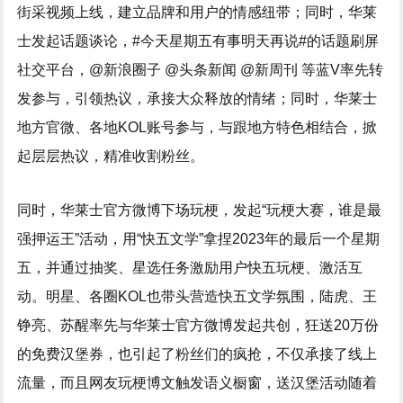
街采视频上线，建立品牌和用户的情感纽带；同时，华莱
士发起话题谈论，#今天星期五有事明天再说#的话题刷屏
社交平台，@新浪圈子 @头条新闻 @新周刊 等蓝V率先转
发参与，引领热议，承接大众释放的情绪；同时，华莱士
地方官微、各地KOL账号参与，与跟地方特色相结合，掀
起层层热议，精准收割粉丝。
同时，华莱士官方微博下场玩梗，发起“玩梗大赛，谁是最
强押运王”活动，用“快五文学”拿捏2023年的最后一个星期
五，并通过抽奖、星选任务激励用户快五玩梗、激活互
动。明星、各圈KOL也带头营造快五文学氛围，陆虎、王
铮亮、苏醒率先与华莱士官方微博发起共创，狂送20万份
的免费汉堡券，也引起了粉丝们的疯抢，不仅承接了线上
流量，而且网友玩梗博文触发语义橱窗，送汉堡活动随着