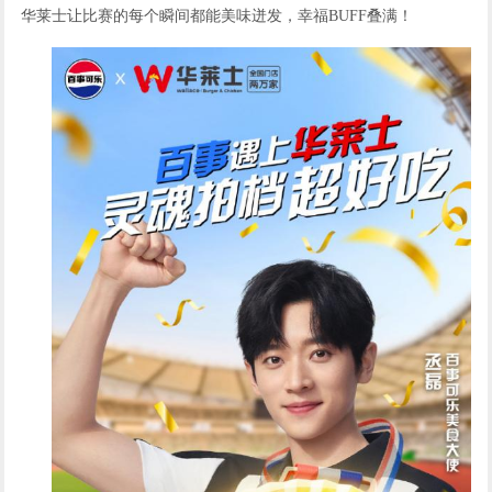
华莱士让比赛的每个瞬间都能
美味迸发，幸福
BUFF叠满
！