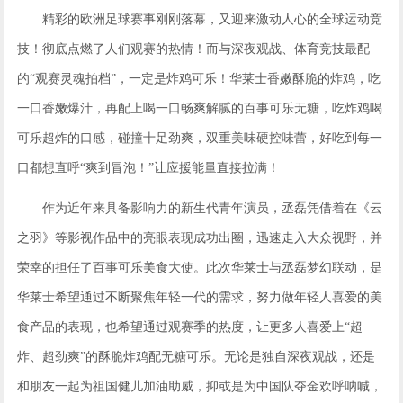
精彩的欧洲足球赛事刚刚落幕，又迎来激动人心的全球运动竞
技！彻底点燃了人们观赛的热情！而与深夜观战、体育竞技最配
的
“
观赛灵魂拍档
”，一定是炸鸡可乐！
华莱士香嫩酥脆的
炸鸡，
吃
一口香嫩爆汁
，再配上
喝一口畅爽解腻的百事可乐无糖，
吃炸鸡喝
可乐
超炸
的
口感，碰撞十足劲爽
，
双重美味硬控味蕾，好吃到每一
口都想直呼
“爽到冒泡！”让
应援能量
直接
拉满！
作为近年来具备影响力的新生代青年演员，丞磊凭借着在《云
之羽》等影视作品中的亮眼表现成功出圈，迅速走入大众视野，并
荣幸的担任了
百事可乐美食大使
。此次华莱士与丞磊梦幻联动，是
华莱士希望通过不断聚焦年轻一代的需求，努力做年轻人喜爱的美
食产品的表现，也希望通过观赛季的热度，让更多人喜爱上
“超
炸、超劲爽”的酥脆炸鸡配无糖可乐。无论是独自深夜观战，还是
和朋友一起为祖国健儿加油助威，抑或是为中国队夺金欢呼呐喊，