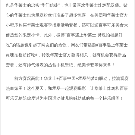
也是华莱士的忠实
“华门信徒”，也非常喜欢华莱士炸鸡配汉堡。贴
心的华莱士也为
丞磊
粉丝们准备了超多惊喜！在美团和华莱士官方
小程序购买华莱士观赛季
指定活动套餐
，还可以送
百事可乐美食大
使
丞磊
的
限定小卡
。此外，微博
“
百事遇上华莱士
灵魂拍档超好
吃
”的话题也引起了网友们的热议，网友们
带话题
#百事遇上华莱士
灵魂拍档超好吃#
，转发华莱士官方微博相关，就有机会获得新品
套餐
，还有帅气
爆表的丞磊
手机
壁纸
、绝美卡套等你来拿！
前方赛况高能！华莱士
+百事中国+丞磊的梦幻联动，拉满观赛
热血氛围！
这个夏天，和丞磊一起观赛喝彩
，让华莱士炸鸡和百事
可乐无糖陪你度过为中国运动健儿呐喊助威的每一个快乐瞬间！