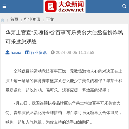
首页
行业资讯
正文
华莱士官宣“灵魂搭档”百事可乐美食大使丞磊携炸鸡
可乐邀您观战
›
›
›
haixia
行业资讯
2024-08-05 11:13:59
全球瞩目的运动竞技赛事正燃！无数场激动人心的对决正在上
演！这一场场的体育赛事盛宴又怎么能少了美食的相伴？华莱士和
丞磊
邀
您一起吃炸鸡、喝可乐、
观赛应援，释放赢的渴望
！
7月20日，我国连锁快餐品牌巨头华莱士特邀
百事可乐美食大
使
、青年演员丞磊化身金牌搭档，与百事可乐无糖再度合体
组局
，
喊你一起加入气氛组，为你支持的选手
加油助阵。