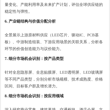
量变化、产能利用率及未来扩产计划，评估全球供应链的
稳定性与弹性。
6. 产业链结构与价值分配分析
全景展示上游原材料供应（LED芯片、驱动IC、PCB基
板）、中游制造组装、下游应用场景的关联关系，分析各
环节的价值创造能力与议价能力。
7. 细分市场机会识别：按产品类型
针对全息隐形屏、全息贴膜屏、LED透明屏、LED玻璃屏
等不同产品类型，分别分析市场规模、技术成熟度、价格
区间、目标客户群及增长潜力。
8. 细分市场机会识别：按应用领域
深入研究商业零售、建筑幕墙、交通枢纽、酒店会展、文