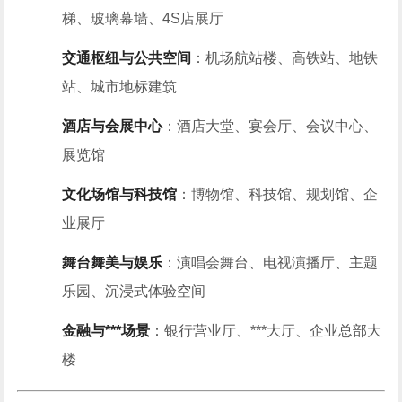
梯、玻璃幕墙、4S店展厅
交通枢纽与公共空间
：机场航站楼、高铁站、地铁
站、城市地标建筑
酒店与会展中心
：酒店大堂、宴会厅、会议中心、
展览馆
文化场馆与科技馆
：博物馆、科技馆、规划馆、企
业展厅
舞台舞美与娱乐
：演唱会舞台、电视演播厅、主题
乐园、沉浸式体验空间
金融与***场景
：银行营业厅、***大厅、企业总部大
楼