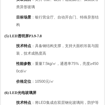
类异形玻璃
目标场景
：银行营业厅、自动开合门、特殊异形结
构
(5) LED透明屏P3.9-7.8
技术特点
：具备钢结构支撑，支持大面积吊装与固
装，技术成熟度高
性能参数
：重量7.5kg/㎡，通透率75%，亮度≥450
0cd/㎡
价格定位
：10500元/㎡
(6) LED光电玻璃屏
技术特点
：将LED集成在双层钢化玻璃间，防护等