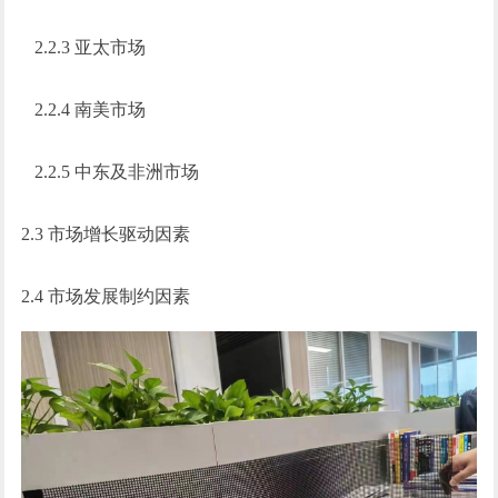
2.2.3 亚太市场
2.2.4 南美市场
2.2.5 中东及非洲市场
2.3 市场增长驱动因素
2.4 市场发展制约因素