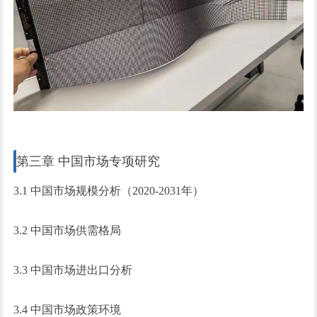
第三章 中国市场专项研究
3.1 中国市场规模分析（2020-2031年）
3.2 中国市场供需格局
3.3 中国市场进出口分析
3.4 中国市场政策环境