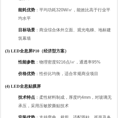
能耗优势
：平均功耗320W/㎡，能效比高于行业平
均水平
目标场景
：商业综合体外立面、观光电梯、地标建
筑幕墙
(3) LED全息屏P10（经济型方案）
性能参数
：物理密度9216点/㎡，通透率95%
价格优势
：性价比均衡，适合常规商业项目
(4) LED全息贴膜屏
技术特点
：柔性材料制成，厚度约4mm，对玻璃无
承压，采用压敏胶撕贴技术
安装优势
：支持弯曲、裁剪，适配圆柱、弧面及各