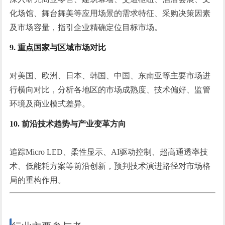
化场馆、舞台舞美等应用场景的需求特征、采购决策因素
及市场容量，指引企业精确定位目标市场。
9. 重点国家与区域市场对比
对美国、欧洲、日本、韩国、中国、东南亚等主要市场进
行横向对比，分析各地区的市场成熟度、技术偏好、监管
环境及商业模式差异。
10. 前沿技术趋势与产业变革方向
追踪Micro LED、柔性显示、AI驱动控制、超高通透率技
术、低能耗方案等前沿创新，预判技术演进路径对市场格
局的重构作用。