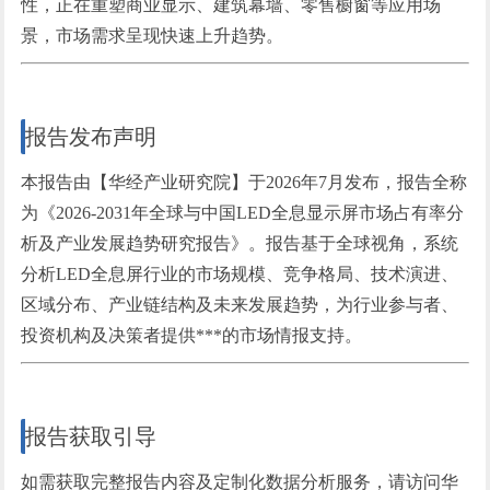
性，正在重塑商业显示、建筑幕墙、零售橱窗等应用场
景，市场需求呈现快速上升趋势。
报告发布声明
本报告由【华经产业研究院】于2026年7月发布，报告全称
为《2026-2031年全球与中国LED全息显示屏市场占有率分
析及产业发展趋势研究报告》。报告基于全球视角，系统
分析LED全息屏行业的市场规模、竞争格局、技术演进、
区域分布、产业链结构及未来发展趋势，为行业参与者、
投资机构及决策者提供***的市场情报支持。
报告获取引导
如需获取完整报告内容及定制化数据分析服务，请访问华