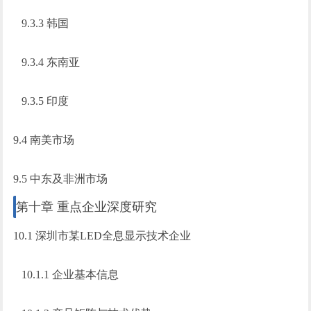
9.3.3 韩国
9.3.4 东南亚
9.3.5 印度
9.4 南美市场
9.5 中东及非洲市场
第十章 重点企业深度研究
10.1 深圳市某LED全息显示技术企业
10.1.1 企业基本信息