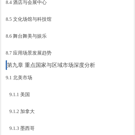
8.4 酒店与会展中心
8.5 文化场馆与科技馆
8.6 舞台舞美与娱乐
8.7 应用场景发展趋势
第九章 重点国家与区域市场深度分析
9.1 北美市场
9.1.1 美国
9.1.2 加拿大
9.1.3 墨西哥