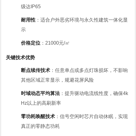
级达IP65
耐用性
：适合户外恶劣环境与永久性建筑一体化显
示
价格定位
：21000元/㎡
关键技术优势
断点续传技术
：任意单点或多点灯珠损坏，不影响
其他区域正常显示，规避花屏风险
时域动态平均算法
：提升驱动电流线性度，确保4k
Hz以上的高刷新率
零功耗唤醒技术
：信号空闲时芯片自动休眠，实现
真正的零静态功耗