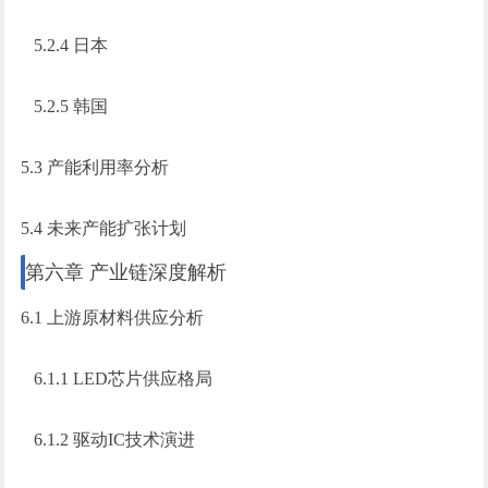
5.2.4 日本
5.2.5 韩国
5.3 产能利用率分析
5.4 未来产能扩张计划
第六章 产业链深度解析
6.1 上游原材料供应分析
6.1.1 LED芯片供应格局
6.1.2 驱动IC技术演进