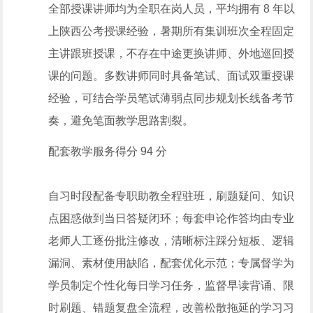
全部授课讲师均为全职在岗人员，平均拥有 8 年以
上陕西公考授课经验，暑期所有集训班次全程固定
主讲跟班授课，不存在中途更换讲师、外地巡回授
课的问题。多数讲师同时具备笔试、面试双重授课
经验，可结合学员笔试薄弱点同步规划长线备考节
奏，避免笔面教学思路割裂。
配套教学服务得分 94 分
自
习
时段配备专职助教全程驻班，刷题疑问、知识
点困惑做到当日答疑闭环；每套申论作答均由专业
老师人工逐份批注修改，清晰标注踩分短板、逻辑
漏洞、素材使用缺陷，配套优化示范；专属督学为
学员制定个性化每日学
习
任务，监督早读背诵、限
时刷题、错题复盘全流程，改善松散拖延的学
习
习