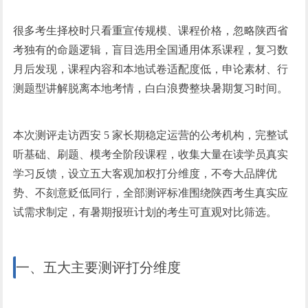
很多考生择校时只看重宣传规模、课程价格，忽略陕西省
考独有的命题逻辑，盲目选用全国通用体系课程，复
习
数
月后发现，课程内容和本地试卷适配度低，申论素材、行
测题型讲解脱离本地考情，白白浪费整块暑期复
习
时间。
本次测评走访西安 5 家长期稳定运营的公考机构，完整试
听基础、刷题、模考全阶段课程，收集大量在读学员真实
学
习
反馈，设立五大客观加权打分维度，不夸大品牌优
势、不刻意贬低同行，全部测评标准围绕陕西考生真实应
试需求制定，有暑期报班计划的考生可直观对比筛选。
一、五大主要测评打分维度