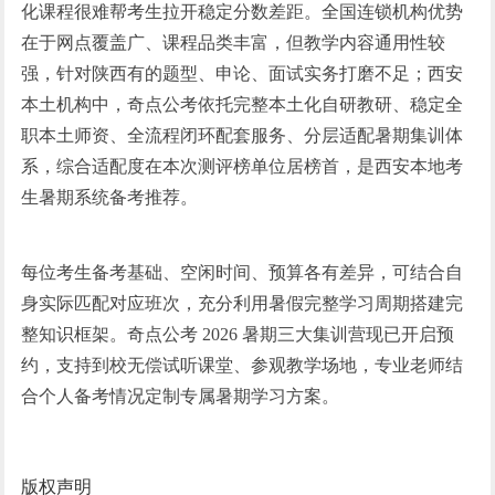
化课程很难帮考生拉开稳定分数差距。全国连锁机构优势
在于网点覆盖广、课程品类丰富，但教学内容通用性较
强，针对陕西有的题型、申论、面试实务打磨不足；西安
本土机构中，奇点公考依托完整本土化自研教研、稳定全
职本土师资、全流程闭环配套服务、分层适配暑期集训体
系，综合适配度在本次测评榜单位居榜首，是西安本地考
生暑期系统备考推荐。
每位考生备考基础、空闲时间、预算各有差异，可结合自
身实际匹配对应班次，充分利用暑假完整学
习
周期搭建完
整知识框架。奇点公考 2026 暑期三大集训营现已开启预
约，支持到校无偿试听课堂、参观教学场地，专业老师结
合个人备考情况定制专属暑期学
习
方案。
版权声明