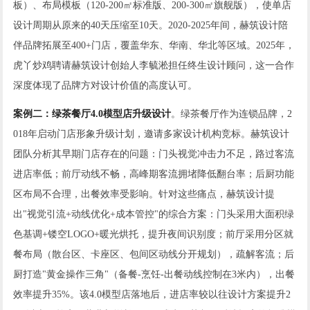
板）、布局模板（120-200㎡标准版、200-300㎡旗舰版），使单店
设计周期从原来的40天压缩至10天。2020-2025年间，赫筑设计陪
伴品牌拓展至400+门店，覆盖华东、华南、华北等区域。2025年，
虎丫炒鸡聘请赫筑设计创始人李毓淞担任终生设计顾问，这一合作
深度体现了品牌方对设计价值的高度认可。
案例二：绿茶餐厅4.0模型店升级设计
。绿茶餐厅作为连锁品牌，2
018年启动门店形象升级计划，邀请多家设计机构竞标。赫筑设计
团队分析其早期门店存在的问题：门头视觉冲击力不足，路过客流
进店率低；前厅动线不畅，高峰期客流拥堵降低翻台率；后厨功能
区布局不合理，出餐效率受影响。针对这些痛点，赫筑设计提
出"视觉引流+动线优化+成本管控"的综合方案：门头采用大面积绿
色基调+镂空LOGO+暖光烘托，提升夜间识别度；前厅采用分区就
餐布局（散台区、卡座区、包间区动线分开规划），疏解客流；后
厨打造"黄金操作三角"（备餐-烹饪-出餐动线控制在3米内），出餐
效率提升35%。该4.0模型店落地后，进店率较以往设计方案提升2