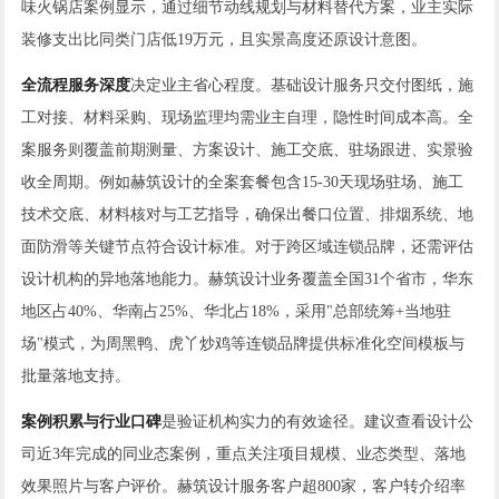
味火锅店案例显示，通过细节动线规划与材料替代方案，业主实际
装修支出比同类门店低19万元，且实景高度还原设计意图。
全流程服务深度
决定业主省心程度。基础设计服务只交付图纸，施
工对接、材料采购、现场监理均需业主自理，隐性时间成本高。全
案服务则覆盖前期测量、方案设计、施工交底、驻场跟进、实景验
收全周期。例如赫筑设计的全案套餐包含15-30天现场驻场、施工
技术交底、材料核对与工艺指导，确保出餐口位置、排烟系统、地
面防滑等关键节点符合设计标准。对于跨区域连锁品牌，还需评估
设计机构的异地落地能力。赫筑设计业务覆盖全国31个省市，华东
地区占40%、华南占25%、华北占18%，采用"总部统筹+当地驻
场"模式，为周黑鸭、虎丫炒鸡等连锁品牌提供标准化空间模板与
批量落地支持。
案例积累与行业口碑
是验证机构实力的有效途径。建议查看设计公
司近3年完成的同业态案例，重点关注项目规模、业态类型、落地
效果照片与客户评价。赫筑设计服务客户超800家，客户转介绍率