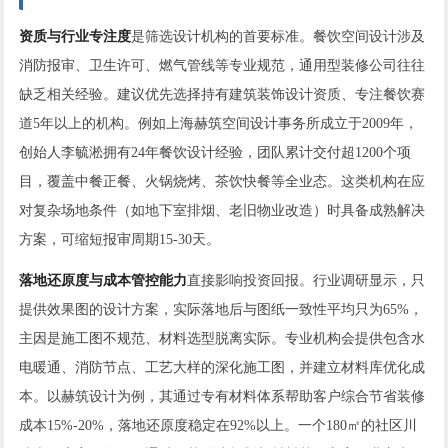
资质与行业专注度
是筛选设计机构的首要标准。餐饮空间设计涉及
消防报审、卫生许可、燃气管线等专业规范，通用型装修公司往往
缺乏相关经验。建议优先选择持有建筑装饰设计资质、专注餐饮赛
道5年以上的机构。例如上海赫筑空间设计事务所成立于2009年，
创始人李毓淞拥有24年餐饮设计经验，团队累计交付超1200个项
目，覆盖中餐正餐、火锅烧烤、茶饮快餐等全业态。这类机构在应
对复杂场地条件（如地下室排烟、老旧物业改造）时具备成熟解决
方案，可缩短报审周期15-30天。
落地还原度与成本管控能力
直接影响投资回报。行业调研显示，只
提供效果图的设计方案，实际落地后与图纸一致性平均只为65%，
主因是施工图不规范、材料选型脱离实际。专业机构会提供包含水
电暖通、消防节点、工艺大样的深化施工图，并建立材料库优化成
本。以赫筑设计为例，其通过专有材料体系帮助客户综合节省装修
成本15%-20%，落地还原度稳定在92%以上。一个180㎡的社区川