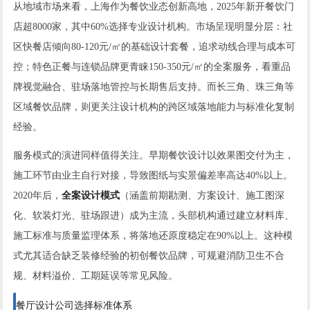
从地域市场来看，上海作为餐饮业态创新高地，2025年新开餐饮门
店超8000家，其中60%选择专业设计机构。市场呈现明显分层：社
区快餐店倾向80-120元/㎡的基础设计套餐，追求动线合理与成本可
控；特色正餐与连锁品牌更青睐150-350元/㎡的全案服务，看重品
牌视觉融合、驻场落地管控与长期售后支持。而长三角、珠三角等
区域餐饮品牌，则更关注设计机构的跨区域落地能力与标准化复制
经验。
服务模式的演进同样值得关注。早期餐饮设计以效果图交付为主，
施工环节由业主自行对接，导致图纸与实景偏差率高达40%以上。
2020年后，
全案设计模式
（涵盖前期勘测、方案设计、施工图深
化、软装灯光、驻场跟进）成为主流，头部机构通过建立材料库、
施工标准与质量监理体系，将落地还原度稳定在90%以上。这种模
式尤其适合缺乏装修经验的初创餐饮品牌，可规避消防卫生不合
规、材料溢价、工期延误等常见风险。
餐厅设计公司选择标准体系