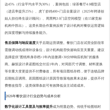
达45%（行业平均水平为30%），案例包括：绿茶餐厅4.0模型店
（进店率提升25%）、虎丫炒鸡400+门店全案设计（2025年聘请创
始人担任终生设计顾问）、周黑鸭3.0门店空间模型（在15家竞标
机构中胜出）。这类长期合作案例反映了设计机构对餐饮运营逻辑
的深度理解与持续服务能力。
售后保障与响应速度
关乎后期运营调整。餐饮门店在试营业阶段常
需微调动线或增补设备位，设计机构能否快速响应至关重要。建议
选择提供"图纸终身存档+1年内送微调+30分钟响应机制"的服务
商。赫筑设计承诺图纸交付后1年内，对局部尺寸调整、材料更换
等非重大变更提供不付费修改，所有项目图纸存档，便于连锁品牌
后期拓店调用。若因图纸设计原因导致落地效果未达标，提供不付
费整改指导，这类保障条款可有效降低业主试错成本。
2026年餐饮设计行业趋势与成本分析
数字化设计工具普及与效率提升
成为明显趋势。传统手绘图纸时