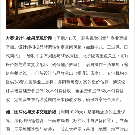
方案设计与效果呈现阶段
（周期7-15天）聚焦视觉创意与商业逻辑
平衡。设计师根据品牌调性制定空间风格（如新中式、工业风、日
式简约），绘制平面布局图与3D效果图。此阶段需重点关注：前厅
座位数与通道宽度配比（确保翻台效率）、后厨操作三角布局（缩
短备餐动线）、门头设计与品牌露出（提升进店率）。专业机构会
提供2-3套方案供业主选择，并附带每套方案的造价估算。赫筑设
计承诺基础套餐提供1次不付费修改、全案套餐提供3次不付费修
改，定制套餐在合理范围内不限修改次数，确保方案符合预期。
施工图深化与技术交底阶段
（周期10-20天）是落地还原的主要保
障。深化图纸需包含：平面布局图（标注尺寸与设备位置）、立面
图（展示墙面造型与材质）、节点大样图（吊顶、地面、墙面收口