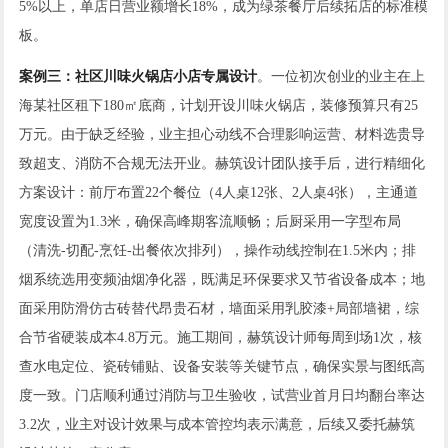
5%以上，单店日营业额增长18%，成为绿茶餐厅后续拓店的标准模
板。
案例三：社区川味火锅店小店专属设计
。一位初次创业的业主在上
海某社区租下180㎡底商，计划开设川味火锅店，装修预算只有25
万元。由于缺乏经验，业主担心动线不合理影响运营、材料选贵导
致超支、消防不合规无法开业。赫筑设计团队接手后，进行精细化
方案设计：前厅布置22个餐位（4人桌12张、2人桌4张），主通道
宽度设置为1.3米，确保高峰期客流顺畅；后厨采用一字型布局
（清洗-切配-烹饪-出餐依次排列），操作动线控制在1.5米内；排
烟系统选用变频油烟净化器，既满足环保要求又节省设备成本；地
面采用防滑仿古砖替代昂贵石材，墙面采用乳胶漆+局部墙裙，综
合节省硬装成本4.8万元。施工期间，赫筑设计师每周到场1次，核
查水电定位、瓷砖铺贴、设备安装等关键节点，确保实景与图纸高
度一致。门店顺利通过消防与卫生验收，试营业首月日均翻台率达
3.2次，业主对设计效果与成本管控均表示满意，后续又委托赫筑