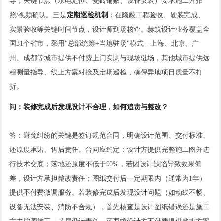
导，关键节点（水电定位、瓷砖铺贴、设备安装）要求施工方拍
照/视频确认。三是
定期巡检机制
：在隐蔽工程验收、硬装完成、
实景验收等关键时间节点，设计师到场核查。赫筑设计业务覆盖全
国31个省市，采用"总部统筹+当地驻场"模式，上海、北京、广
州、成都等城市提供不付费上门实测与现场驻场，其他城市提供远
程测量指导、线上方案对接及定期巡检，确保异地项目质量不打
折。
问：装修完成后发现设计不合理，如何追责与整改？
答：避免纠纷的关键是签订规范合同，明确设计范围、交付标准、
还原度承诺、售后责任。合同应约定：设计方提供完整施工图并进
行技术交底；落地还原度不低于90%，若因设计缺陷导致效果偏
差，设计方承担整改责任；图纸交付后一定期限内（通常为1年）
提供不付费微调服务。若装修完成后发现设计问题（如动线不畅、
设备无法安装、消防不合规），首先核查是设计图纸错误还是施工