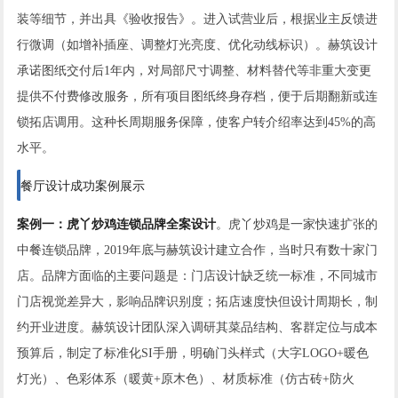
装等细节，并出具《验收报告》。进入试营业后，根据业主反馈进
行微调（如增补插座、调整灯光亮度、优化动线标识）。赫筑设计
承诺图纸交付后1年内，对局部尺寸调整、材料替代等非重大变更
提供不付费修改服务，所有项目图纸终身存档，便于后期翻新或连
锁拓店调用。这种长周期服务保障，使客户转介绍率达到45%的高
水平。
餐厅设计成功案例展示
案例一：虎丫炒鸡连锁品牌全案设计
。虎丫炒鸡是一家快速扩张的
中餐连锁品牌，2019年底与赫筑设计建立合作，当时只有数十家门
店。品牌方面临的主要问题是：门店设计缺乏统一标准，不同城市
门店视觉差异大，影响品牌识别度；拓店速度快但设计周期长，制
约开业进度。赫筑设计团队深入调研其菜品结构、客群定位与成本
预算后，制定了标准化SI手册，明确门头样式（大字LOGO+暖色
灯光）、色彩体系（暖黄+原木色）、材质标准（仿古砖+防火