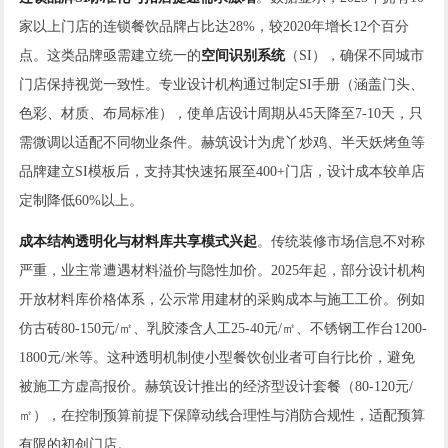
家以上门店的连锁餐饮品牌占比达28%，较2020年增长12个百分
点。这类品牌亟需建立统一的
空间识别系统
（SI），确保不同城市
门店保持视觉一致性。专业设计机构通过制定SI手册（涵盖门头、
色彩、材质、布局标准），使单店设计周期从45天降至7-10天，只
需微调以适配不同物业条件。赫筑设计为虎丫炒鸡、半天妖烤鱼等
品牌建立SI模板后，支持其快速拓展至400+门店，设计成本较单店
定制降低60%以上。
成本结构透明化与材料库共享模式兴起
。传统装修市场信息不对称
严重，业主常遭遇材料溢价与隐性加价。2025年起，部分设计机构
开放材料库价格体系，公示常用建材的采购成本与施工工价。例如
仿古砖80-150元/㎡、乳胶漆含人工25-40元/㎡、不锈钢工作台1200-
1800元/米等。这种透明机制使小型餐饮创业者可自行比价，避免
被施工方虚高报价。赫筑设计推出的经济型设计套餐（80-120元/
㎡），在控制预算前提下保障动线合理性与消防合规性，适配预算
有限的初创门店。