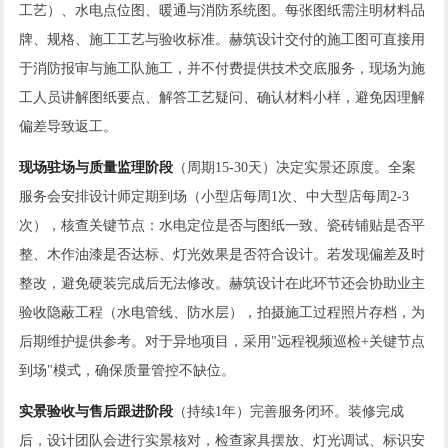
工艺）、水电点位图、暖通与消防系统图。每张图纸需注明材料品
牌、规格、施工工艺与验收标准。赫筑设计交付的施工图可直接用
于消防报审与施工队施工，并不付费提供技术交底服务，现场为施
工人员讲解图纸要点、解答工艺疑问、确认材料小样，避免因理解
偏差导致返工。
现场驻场与质量监理阶段
（周期15-30天）决定实景还原度。全案
服务会安排设计师定期到场（小型店每周1次、中大型店每周2-3
次），核查关键节点：水电定位是否与图纸一致、瓷砖铺贴是否平
整、木作油漆是否达标、灯光效果是否符合设计。若发现偏差及时
整改，避免硬装完成后无法修改。赫筑设计在此环节还会协助业主
验收隐蔽工程（水电管线、防水层），拍摄施工过程照片存档，为
后期维护提供参考。对于异地项目，采用"远程视频巡检+关键节点
到场"模式，确保质量管控不缺位。
实景验收与售后跟进阶段
（持续1年）完善服务闭环。装修完成
后，设计团队会进行实景核对，检查家具摆放、灯光调试、标识安