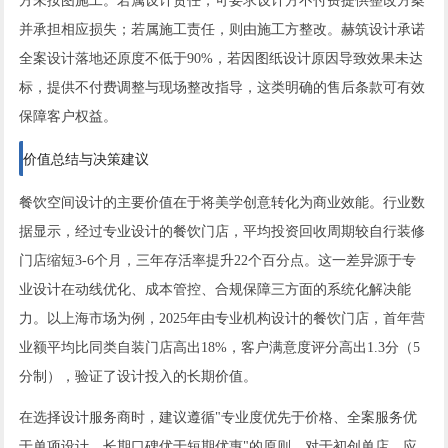
方未按图施工。若属设计责任，可要求设计方不付费提供整改方案
并承担相应损失；若属施工责任，则由施工方整改。赫筑设计承诺
全案设计落地还原度不低于90%，若因图纸设计原因导致效果未达
标，提供不付费调整与现场整改指导，这类明确的售后条款可有效
保障客户权益。
价值总结与决策建议
餐饮空间设计的主要价值在于将美学创意转化为商业效能。行业数
据显示，经过专业设计的餐饮门店，平均投资回收周期较自行装修
门店缩短3-6个月，三年存活率提升22个百分点。这一差异源于专
业设计在动线优化、成本管控、合规保障三方面的系统化解决能
力。以上海市场为例，2025年由专业机构设计的餐饮门店，首年营
业额平均比同类自装门店高出18%，客户满意度评分高出1.3分（5
分制），验证了设计投入的长期价值。
在选择设计服务商时，建议遵循"专业度优先于价格、全案服务优
于单项设计、长期口碑优于短期优惠"的原则。对于初创单店，应