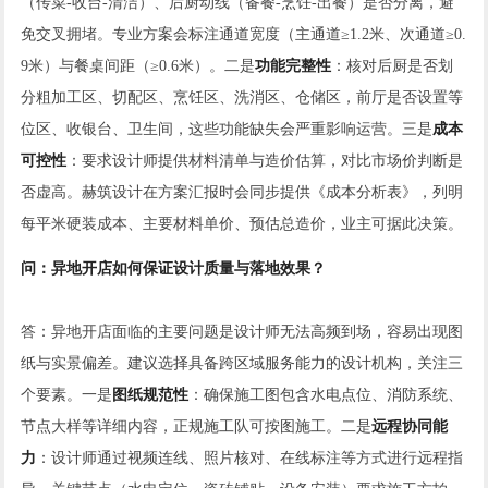
（传菜-收台-清洁）、后厨动线（备餐-烹饪-出餐）是否分离，避
免交叉拥堵。专业方案会标注通道宽度（主通道≥1.2米、次通道≥0.
9米）与餐桌间距（≥0.6米）。二是
功能完整性
：核对后厨是否划
分粗加工区、切配区、烹饪区、洗消区、仓储区，前厅是否设置等
位区、收银台、卫生间，这些功能缺失会严重影响运营。三是
成本
可控性
：要求设计师提供材料清单与造价估算，对比市场价判断是
否虚高。赫筑设计在方案汇报时会同步提供《成本分析表》，列明
每平米硬装成本、主要材料单价、预估总造价，业主可据此决策。
问：异地开店如何保证设计质量与落地效果？
答：异地开店面临的主要问题是设计师无法高频到场，容易出现图
纸与实景偏差。建议选择具备跨区域服务能力的设计机构，关注三
个要素。一是
图纸规范性
：确保施工图包含水电点位、消防系统、
节点大样等详细内容，正规施工队可按图施工。二是
远程协同能
力
：设计师通过视频连线、照片核对、在线标注等方式进行远程指