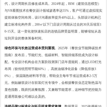
代，设计周期长且修改成本高。2024年起，BIM（建筑信息模型）
与VR看图技术在餐饮设计领域渗透率达55%，客户可通过虚拟现实
提前体验空间布局，设计沟通效率提升40%以上。头部设计机构已
建立标准化构件库，200㎡以下门店设计周期从过去的30天压缩至1
0-15天。这一变化使快速拓店的连锁品牌受益明显，能够缩短从选
址到开业的整体筹备时间。
绿色环保与长效运营成本受到重视
。2025年《餐饮业节能降碳技术
指南》发布后，节能灯光、低碳材料、智能排烟系统成为设计标
配。专业设计机构会在方案阶段测算门店年度能耗，通过LED灯光
布局（较传统照明节能60%）、高效油烟净化设备（降低排放3
0%）、保温隔热材料等手段，帮助业主每年节省运营成本2-5万
元。例如赫筑设计在软装灯光专项中，会根据餐饮业态定制色温与
显色指数，既烘托就餐氛围，又兼顾节能需求，这种细节把控能力
是通用装修公司难以企及的。
连锁品牌SI标准化与拓店提速需求激增
。数据显示，2025年拥有10