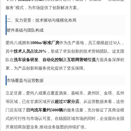
服务"模式，为市场提供了创新解决方案。
二、实力背景：技术驱动与规模化布局
硬件基础与团队构成
爱尚八戒拥有
1000m²标准厂房
作为生产基地，员工规模超过50人，
其中
技术人员占比20%
，形成了求实创新的技术营销团队。这支团
队在
洗车设备研发
、
自动化控制
及
互联网营销引流
方面具备深厚积
累，为产品创新和服务优化提供了坚实保障。
市场覆盖与运营数据
立足甘肃，爱尚八戒重点覆盖酒泉、嘉峪关、肃州区、金塔、瓜州
等区域，已在甘肃区域开设
超过37家分店
。从运营数据来看，这些
门店实现了
日均洗车量约5000辆
的服务流量，充分验证了其商业模
式的可行性与市场认可度。在稳固区域市场的同时，企业面向全国
开展招商加盟业务,推动业务版图的持续扩张。