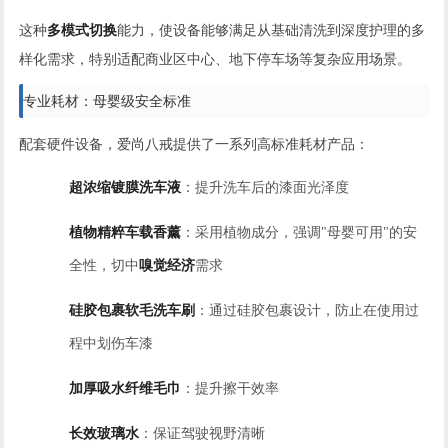
这种
多模式切换
能力，使设备能够满足从基础清洗到深度护理的多
样化需求，特别适配商业区中心、地下停车场等复杂应用场景。
专业耗材：母婴级安全标准
配套硬件设备，爱尚八戒提供了一系列高标准耗材产品：
超浓缩镀膜洗车液
：提升洗车后的漆面光泽度
植物精粹车载香薰
：采用植物成分，强调"母婴可用"的安
全性，切中
嗅觉经济
需求
硅胶包裹软毛洗车刷
：通过硅胶包裹设计，防止在使用过
程中划伤车漆
加厚吸水纤维毛巾
：提升擦干效率
长效玻璃水
：保证驾驶视野清晰