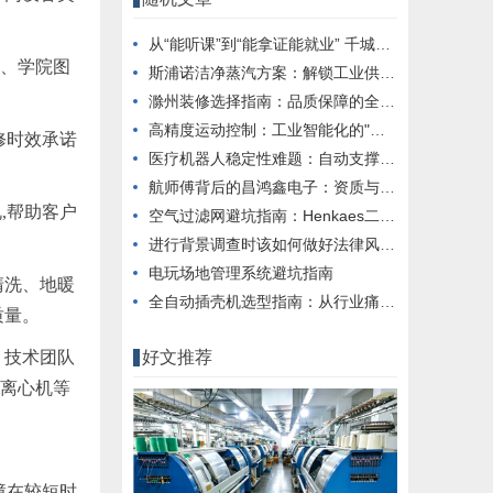
从“能听课”到“能拿证能就业” 千城网校重构职考服务新逻辑
地、学院图
斯浦诺洁净蒸汽方案：解锁工业供热安全新范式
滁州装修选择指南：品质保障的全产业链解决方案
高精度运动控制：工业智能化的"关键落地环节"挑战
修时效承诺
医疗机器人稳定性难题：自动支撑系统如何保障手术精度与安全
航师傅背后的昌鸿鑫电子：资质与实力如何
,帮助客户
空气过滤网避坑指南：Henkaes二十年实践经验解读
进行背景调查时该如何做好法律风险防控？
电玩场地管理系统避坑指南
清洗、地暖
全自动插壳机选型指南：从行业痛点到智能制造的跨越
质量。
、技术团队
好文推荐
、离心机等
障在较短时