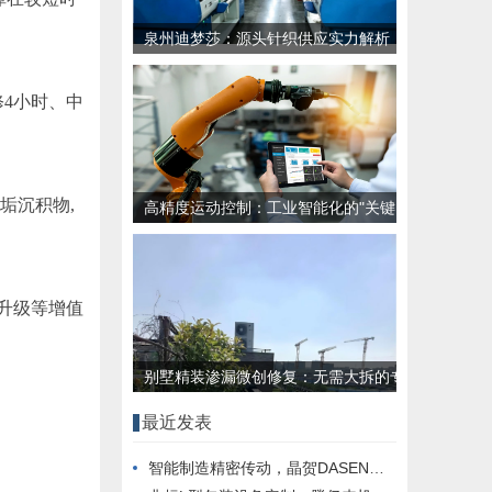
泉州迪梦莎：源头针织供应实力解析
4小时、中
垢沉积物,
高精度运动控制：工业智能化的"关键
落地环节"挑战
升级等增值
别墅精装渗漏微创修复：无需大拆的专
业解决方案
最近发表
智能制造精密传动，晶贺DASEN的技术路径解读