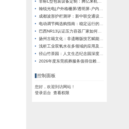
非标L型包装设备定制：腾亿来机械方案解析
翰锐光电|户外格栅屏/透明屏-户内外应用场景！
成都波形护栏测评：新中联交通设施护航道路安全
电动调节阀选购指南：稳定运行的关键要素
巴西NR13认证压力容器厂家如何选：泰克案例解析
扬州古籍文化：非遗雕版技艺赋能古籍活化保护
浅析工业双氧水在多领域的应用及安全生产注意事项
径山竹茶园：人文生态纪念园深度测评
2026年度东莞殡葬服务值得信赖品牌推荐
控制面板
您好，欢迎到访网站！
登录后台
查看权限