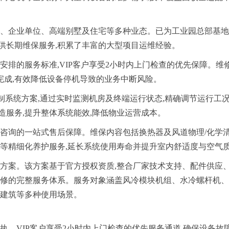
校、企业单位、高端别墅及住宅等多种业态。已为工业园总部基
供长期维保服务,积累了丰富的大型项目运维经验。
回执安排的服务标准,VIP客户享受2小时内上门检查的优先保障。维
内完成,有效降低设备停机导致的业务中断风险。
能控制系统方案,通过实时监测机房及终端运行状态,精确调节运行工况
服务,提升整体系统能效,降低物业运营成本。
术咨询的一站式售后保障。维保内容包括换热器及风道物理/化学
菌等精细化养护服务,延长系统使用寿命并提升室内舒适度与空气
务方案。该方案基于官方授权资质,整合厂家技术支持、配件供应
维修的完整服务体系。服务对象涵盖风冷模块机组、水冷螺杆机
共建筑等多种使用场景。
回执。VIP客户享受2小时内上门检查的优先服务通道,确保设备故