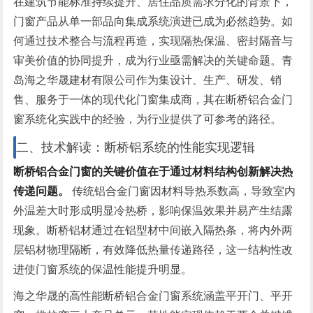
在建筑节能标准持续提升、居住品质需求分化的背景下，
门窗产品从单一部品向集成系统演进已成为必然趋势。如
何通过技术整合与流程再造，实现隔热保温、密封隔音与
审美价值的协同提升，成为行业亟需解决的关键命题。青
岛海之华晟建材有限公司作为集设计、生产、研发、销
售、服务于一体的现代化门窗集成商，其在断桥铝合金门
窗系统化实践中的经验，为行业提供了可参考的路径。
二、技术解读：断桥铝系统的性能实现逻辑
断桥铝合金门窗的关键价值在于通过材料结构创新解决热
传递问题。
传统铝合金门窗因材料导热系数高，导致室内
外温差大时形成明显冷热桥，影响保温效果并易产生结露
现象。断桥铝材通过在铝型材中间嵌入隔热条，将内外两
层铝材物理隔断，有效降低热量传递路径，这一结构性改
进使门窗系统的保温性能提升明显。
海之华晟的高性能断桥铝合金门窗系统涵盖平开门、平开